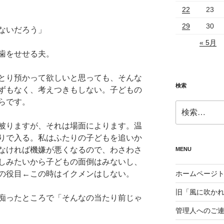
22
23
29
30
ないだろう」
« 5月
歯をせせる夫。
とり預かって欲しいと思っても、そんな
検索
ずもなく、考えつきもしない。子どもの
らです。
検
索:
被りますが、それは場面によります。温
りで入る。私はふたりの子どもを追いか
なければ機嫌が悪くなるので、わさわさ
MENU
しみたいから子どもの面倒はみないし、
の役目←この時はイクメンはしない。
ホームページ
旧「風に吹か
痴ったところで「そんなの当たり前じゃ
管理人へのご