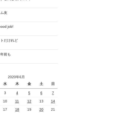
ジム友
d job!
ストだけれど
０年前も
2020年6月
水
木
金
土
日
3
4
5
6
7
10
11
12
13
14
17
18
19
20
21