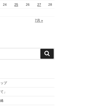
24
25
26
27
28
7月 »
検
索
トップ
れて」
連絡