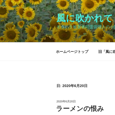
コ
ン
テ
風に吹かれて～Bl
ン
モラハラ被害者同盟管理人の小
ツ
へ
ス
キ
ホームページトップ
旧「風に
ッ
プ
日:
2020年6月20日
投
2020年6月20日
稿
ラーメンの恨み
日: