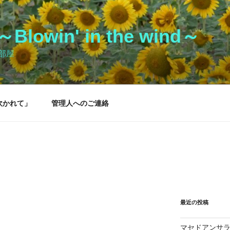
owin' in the wind～
部屋
吹かれて」
管理人へのご連絡
最近の投稿
マセドアンサ