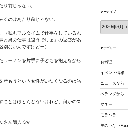
たり前じゃない。
アーカイブ
みるのはあたり前じゃない。
ア
ー
。（私もフルタイムで仕事をしているん
カ
事と男の仕事は違うでしょ」の返答があ
イ
区別ないんですけどー）
ブ
カテゴリー
たラーメンを片手に子どもを抱えながら
お料理
イベント情報
を産もうという女性がいなくなるのは当
ニュースから
ベランダから
すことはほとんどないけれど、何かのス
マネー
モラハラ
んさん節入るw
主のいないFace