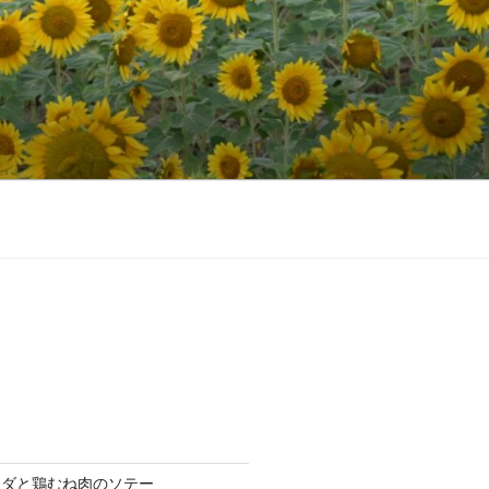
ラダと鶏むね肉のソテー