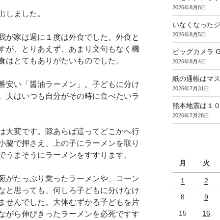
2026年8月8日
出しました。
いなくなった
2026年8月5日
我が家は週に１度は外食でした。外食と
すが、とりあえず、あまり文句もなく機
ビッグカメラ Goo
食はとてもありがたいものでした。
2026年8月4日
紙の通帳はマ
番安い「醤油ラーメン」。子どもに分け
2026年7月31日
。夫はいつも自分がその時に食べたいラ
熊本地震は１
2026年7月28日
は大変です。隙あらば這ってどこかへ行
小脇で押さえ、上の子にラーメンを取り
でうまそうにラーメンをすすります。
月
火
葱がたっぷり乗ったラーメンや、コーン
1
2
なと思っても、何しろ子どもに分けなけ
8
9
ませんでした。大体むずかる子どもを片
15
16
ながら伸びきったラーメンを必死ですす