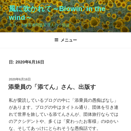
コ
風に吹かれて～Blowin' in the
ン
wind～
テ
ン
モラハラ被害者同盟管理人の小部屋
ツ
へ
メニュー
ス
キ
ッ
日:
2020年6月16日
プ
投
2020年6月16日
稿
添乗員の「添てん」さん、出版す
日:
私が愛読しているブログの中に「添乗員の愚痴ばなし」
があります。ブログの中はタイトル通り、団体を引き連
れて世界を旅している添てんさんが、団体旅行ならでは
のアクシデントや、多くは「変わったお客様」のゆかい
な、そしてあっけにとられそうな愚痴話です。