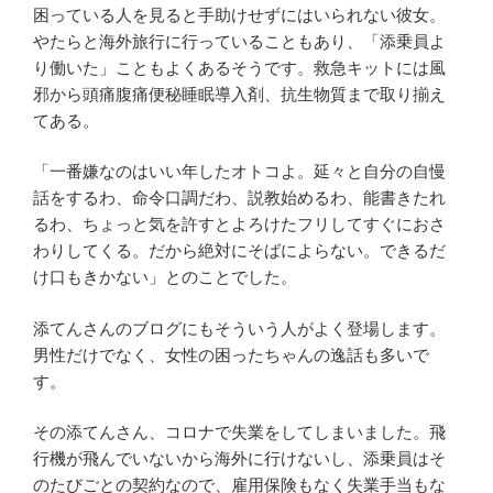
困っている人を見ると手助けせずにはいられない彼女。
やたらと海外旅行に行っていることもあり、「添乗員よ
り働いた」こともよくあるそうです。救急キットには風
邪から頭痛腹痛便秘睡眠導入剤、抗生物質まで取り揃え
てある。
「一番嫌なのはいい年したオトコよ。延々と自分の自慢
話をするわ、命令口調だわ、説教始めるわ、能書きたれ
るわ、ちょっと気を許すとよろけたフリしてすぐにおさ
わりしてくる。だから絶対にそばによらない。できるだ
け口もきかない」とのことでした。
添てんさんのブログにもそういう人がよく登場します。
男性だけでなく、女性の困ったちゃんの逸話も多いで
す。
その添てんさん、コロナで失業をしてしまいました。飛
行機が飛んでいないから海外に行けないし、添乗員はそ
のたびごとの契約なので、雇用保険もなく失業手当もな