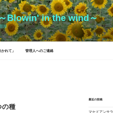
owin' in the wind～
部屋
吹かれて」
管理人へのご連絡
最近の投稿
つの種
マセドアンサ