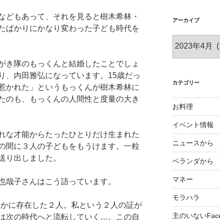
映像などもあって、それを見ると樹木希林・
アーカイブ
たばかりにかなり変わった子ども時代を
ア
ー
カ
がき隊のもっくんと結婚したことでしょ
イ
り、内田雅弘になっています。15歳だっ
ブ
カテゴリー
惹かれた」というもっくんが樹木希林に
たのも、もっくんの人間性と度量の大き
お料理
イベント情報
れな才能からたったひとりだけ生まれた
ニュースから
の間に３人の子どもをもうけます。一粒
送り出しました。
ベランダから
マネー
也哉子さんはこう語っています。
モラハラ
確かに存在した２人。私という２人の証が
主のいないFace
は次の時代へと流転していく…。この自