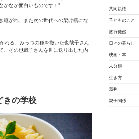
なかなか面白いものです！”
共同親権
子どものこと
き継がれ、また次の世代への架け橋にな
旅行徒然
継がれる。みっつの種を撒いた也哉子さん
日々の暮らし
て、その也哉子さんを世に送り出した内
映画・本
未分類
生き方
裁判
どきの学校
親子関係