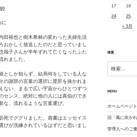
17
18
njo
24
25
めに
« 3月
内田裕也と樹木希林の変わった夫婦生活
ろおかしく放送したのだと思っていまし
也哉子さんが半年ずれて亡くなったふた
検索
流れました。
検
索:
娘としか知らず、結局何をしている人な
その謝辞の言葉の選択に度肝を抜かれま
えない、まるで広い宇宙からひとつずつ
MENU
のセンス、絶対に他の人には真似のでき
新な、流れるような言葉運び。
ホームページ
旧「風に吹か
必死でググりました。肩書はエッセイス
選びが洗練されているはずだと思いまし
管理人へのご