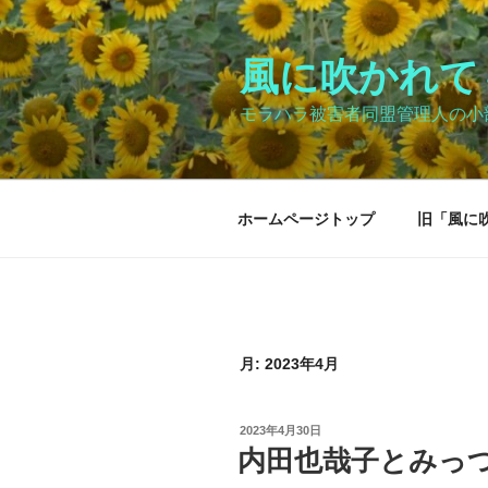
コ
ン
テ
風に吹かれて～Bl
ン
モラハラ被害者同盟管理人の小
ツ
へ
ス
キ
ホームページトップ
旧「風に
ッ
プ
月:
2023年4月
投
2023年4月30日
稿
内田也哉子とみっ
日: