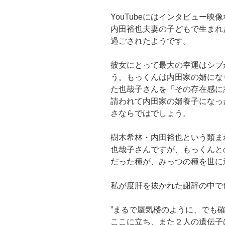
YouTubeにはインタビュー
内田裕也夫妻の子どもで生まれ
過ごされたようです。
彼女にとって最大の幸運はシブ
う。もっくんは内田家の婿にな
た也哉子さんを「その存在感に
請われて内田家の婿養子になっ
さならではでしょう。
樹木希林・内田裕也という類ま
也哉子さんですが、もっくんと
だった種が、みっつの種を世に
私が度肝を抜かれた謝辞の中で
”まるで蜃気楼のように、でも
ここに立ち、また２人の遺伝子