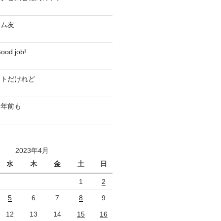
ジム友
d job!
ストだけれど
０年前も
2023年4月
水
木
金
土
日
1
2
5
6
7
8
9
12
13
14
15
16