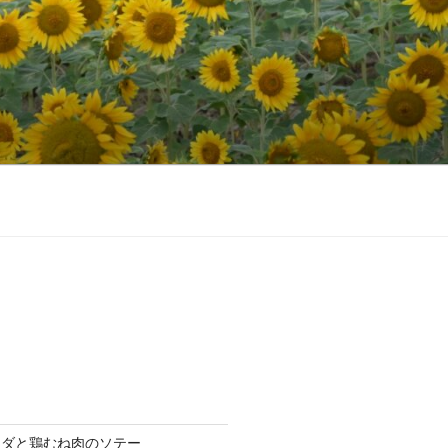
ラダと鶏むね肉のソテー