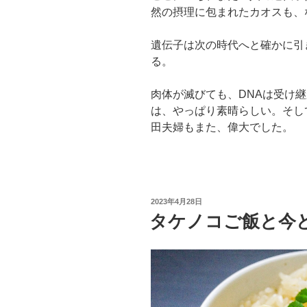
然の摂理に包まれたカオスも、
遺伝子は次の時代へと確かに引
る。
肉体が滅びても、DNAは受け
は、やっぱり素晴らしい。そし
田夫婦もまた、偉大でした。
投
2023年4月28日
稿
タケノコご飯と今
日: