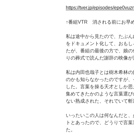
https://tver.jp/episodes/epe0vuz
↑番組VTR 消される前にお早
私は途中から見たので、たぶん
をドキュメント化して、おもし
たが、番組の最後の方で、娘の
りの葬式で読んだ謝辞の映像が
私は内田也哉子とは樹木希林の
のかも知らなかったのですが、
した。言葉を操る天才としか思
集めてきたかのような言葉選び
ない熟成された、それでいて斬
いったいこの人は何なんだと、
トとあったので、どうりで言葉
た。