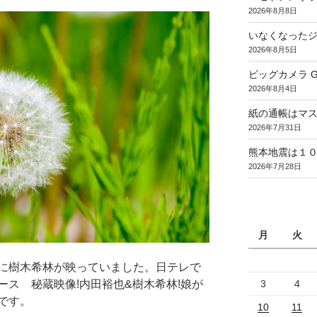
2026年8月8日
いなくなった
2026年8月5日
ビッグカメラ Goo
2026年8月4日
紙の通帳はマ
2026年7月31日
熊本地震は１
2026年7月28日
月
火
に樹木希林が映っていました。日テレで
3
4
ス 秘蔵映像!内田裕也&樹木希林!娘が
です。
10
11