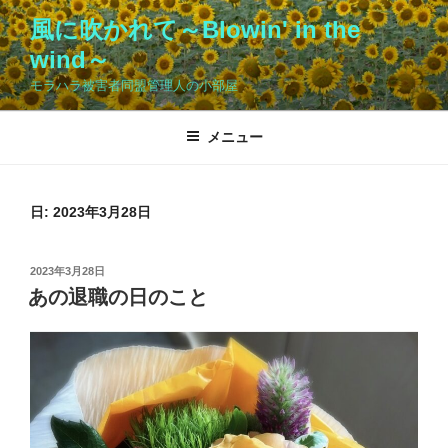
コ
風に吹かれて～Blowin' in the
ン
wind～
テ
ン
モラハラ被害者同盟管理人の小部屋
ツ
へ
メニュー
ス
キ
ッ
日:
2023年3月28日
プ
投
2023年3月28日
稿
あの退職の日のこと
日: