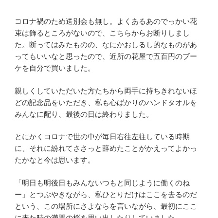
コロナ禍のため送別会も無し。よくあるあのでっかい花
束は飾るところがないので、こちらからお断りしまし
た。断ってはみたものの、なにかおしるし的なものがあ
ってもいいなと思ったので、近所の花屋で五百円のブー
ケを自分で買いました。
親しくしていただいた方たちから両手に持ちきれないほ
どの記念品をいただき、私も心ばかりのハンドタオルを
みんなに配り、最後の日は終わりました。
とにかくコロナで世の中が毎日右往左往している時期
に、それに紛れてささっと辞めたことがかえってよかっ
たかなと今は思います。
「明日も明後日もみんないつもと同じように働くのね
ー」とつぶやきながら、私ひとりだけはここを去るのだ
という、この場所にさよならを言いながら、最初にここ
に来た時の満開の桜を思い出したりしていました。