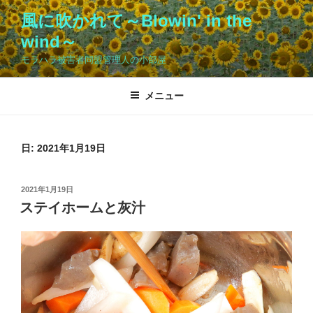
コ
風に吹かれて～Blowin' in the
ン
wind～
テ
ン
モラハラ被害者同盟管理人の小部屋
ツ
へ
メニュー
ス
キ
ッ
日:
2021年1月19日
プ
投
2021年1月19日
稿
ステイホームと灰汁
日: