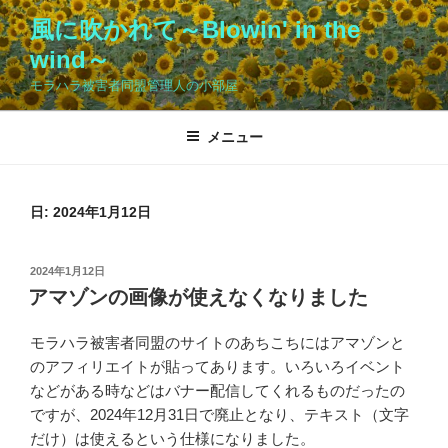
コ
風に吹かれて～Blowin' in the
ン
wind～
テ
ン
モラハラ被害者同盟管理人の小部屋
ツ
へ
メニュー
ス
キ
ッ
日:
2024年1月12日
プ
投
2024年1月12日
稿
アマゾンの画像が使えなくなりました
日:
モラハラ被害者同盟のサイトのあちこちにはアマゾンと
のアフィリエイトが貼ってあります。いろいろイベント
などがある時などはバナー配信してくれるものだったの
ですが、2024年12月31日で廃止となり、テキスト（文字
だけ）は使えるという仕様になりました。