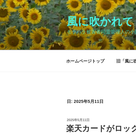
コ
ン
テ
風に吹かれて～Bl
ン
モラハラ被害者同盟管理人の小
ツ
へ
ス
キ
ホームページトップ
旧「風に
ッ
プ
日:
2025年5月11日
投
2025年5月11日
稿
楽天カードがロッ
日: