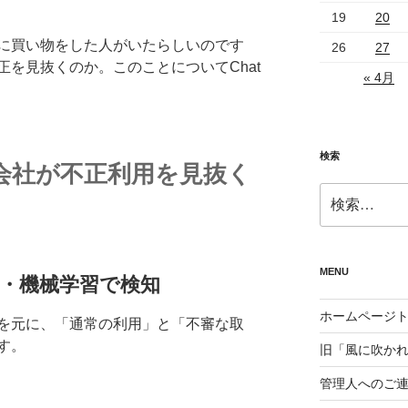
19
20
に買い物をした人がいたらしいのです
26
27
を見抜くのか。このことについてChat
« 4月
検索
会社が不正利用を見抜く
検
索:
MENU
I・機械学習で検知
ホームページ
を元に、「通常の利用」と「不審な取
す。
旧「風に吹か
管理人へのご