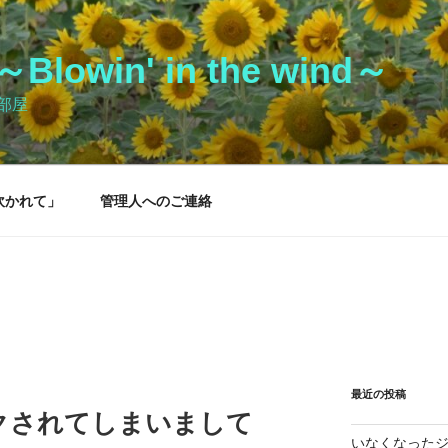
owin' in the wind～
部屋
吹かれて」
管理人へのご連絡
最近の投稿
クされてしまいまして
いなくなった