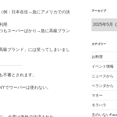
アーカイブ
（例：日本在住→急にアメリカでの決
ア
利用
ー
つもスーパーばかり→急に高級ブラン
カ
イ
ブ
カテゴリー
高級ブランド」には笑ってしまいまし
お料理
イベント情報
も不審とされます。
ニュースから
ベランダから
NYでウーバーは使わない。
マネー
モラハラ
主のいないFace
のに、今度は海外で決済された