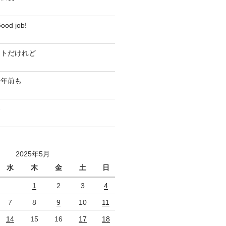
d job!
ストだけれど
０年前も
界
2025年5月
水
木
金
土
日
1
2
3
4
7
8
9
10
11
14
15
16
17
18