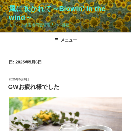
コ
風に吹かれて～Blowin' in the
ン
wind～
テ
ン
モラハラ被害者同盟管理人の小部屋
ツ
へ
メニュー
ス
キ
ッ
日:
2025年5月6日
プ
投
2025年5月6日
稿
GWお疲れ様でした
日: