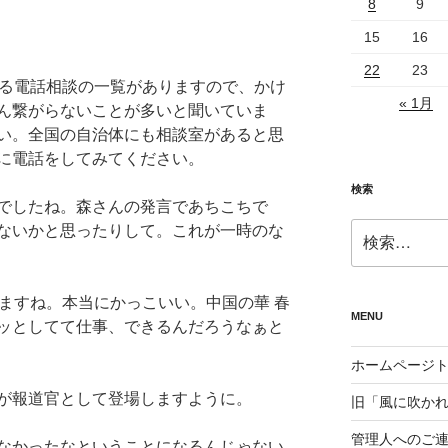
8
9
15
16
22
23
える電話相談の一覧がありますので、かけ
« 1月
ん繋がらないことが多いと聞いていま
い。全国の自治体にも相談室があると思
に電話をしてみてください。
検索
でしたね。森さんの発言であちこちで
検
ないかと思ったりして。これが一時のな
索:
しますね。本当にかっこいい。中国の華 春
MENU
ッとしてて仕事、できるんだろうなぁと
ホームページ
が報道官として登場しますように。
旧「風に吹か
管理人へのご
なかったなということになるんじゃない