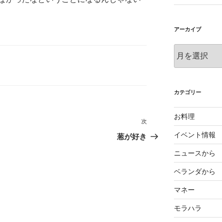
アーカイブ
ア
ー
カ
イ
ブ
カテゴリー
お料理
次
次
の
イベント情報
葱が好き
投
ニュースから
稿
ベランダから
マネー
モラハラ