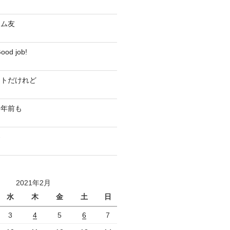
ジム友
d job!
ストだけれど
０年前も
界
2021年2月
水
木
金
土
日
3
4
5
6
7