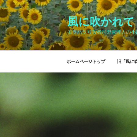
コ
ン
テ
風に吹かれて～Bl
ン
モラハラ被害者同盟管理人の小
ツ
へ
ス
キ
ホームページトップ
旧「風に
ッ
プ