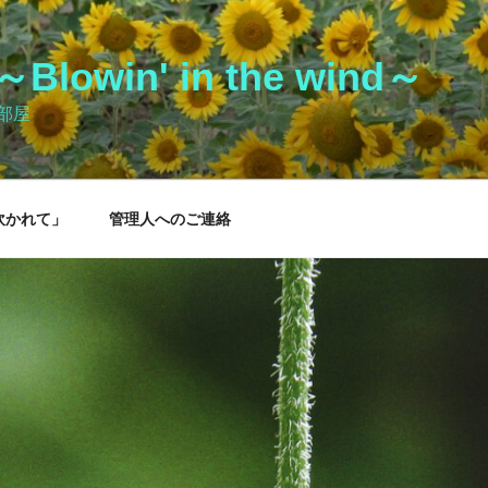
owin' in the wind～
部屋
吹かれて」
管理人へのご連絡