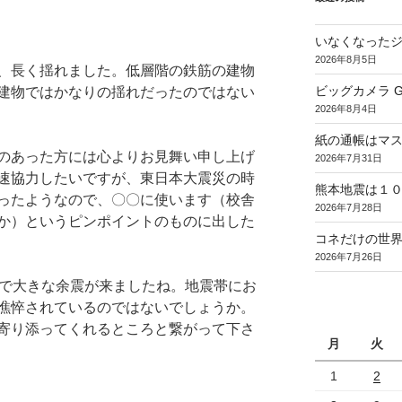
いなくなった
2026年8月5日
、長く揺れました。低層階の鉄筋の建物
ビッグカメラ Goo
建物ではかなりの揺れだったのではない
2026年8月4日
紙の通帳はマ
のあった方には心よりお見舞い申し上げ
2026年7月31日
速協力したいですが、東日本大震災の時
熊本地震は１
ったようなので、〇〇に使います（校舎
2026年7月28日
か）というピンポイントのものに出した
コネだけの世
2026年7月26日
年で大きな余震が来ましたね。地震帯にお
憔悴されているのではないでしょうか。
寄り添ってくれるところと繋がって下さ
月
火
1
2