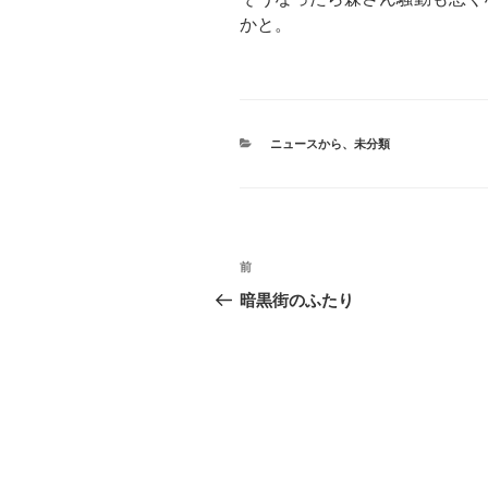
かと。
カ
ニュースから
、
未分類
テ
ゴ
リ
ー
投
前
前
稿
の
暗黒街のふたり
投
ナ
稿
ビ
ゲ
ー