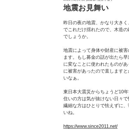
稿
地震お見舞い
日:
昨日の夜の地震、かなり大きく
でこれだけ揺れたので、木造の
でしょうか。
地震によって身体や財産に被害
ます。もし募金の話が出たら早
に変なことに使われたものがあ
に被害があったので直しますと
いなぁ。
東日本大震災からちょうど10
住いの方は気が抜けない日々で
繊細な方はひとりで怯えずに、
いね。
https://www.since2011.net/