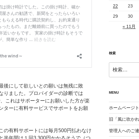
22
23
29
30
« 11月
検索
検
索:
最後にして欲しいとの願いは無残に敗
MENU
なりました。プロバイダーの診断では
とで、これはサポーターにお願いした方が楽
ホームページ
ンターに有料サービスでサポートをお願
旧「風に吹か
この有料サポートには毎月500円払わなけ
管理人へのご
半年間は１回3,300円かかるそうで（つ