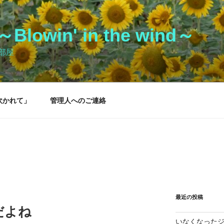
owin' in the wind～
部屋
吹かれて」
管理人へのご連絡
最近の投稿
だよね
いなくなった