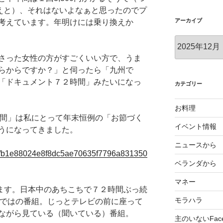
払えと）、それはないよなぁと思ったのでプ
アーカイブ
考えています。年明けには乗り換えか
ア
ー
さった女性の方がすごくいい方で、うま
カ
らからですか？」と伺ったら「九州で
イ
「ドキュメント７２時間」みたいになっ
ブ
カテゴリー
お料理
時間」は私にとって年末恒例の「お節づく
イベント情報
うになってきました。
ニュースから
cles/b1e88024e8f8dc5ae70635f7796a831350
ベランダから
マネー
います。日本中のあちこちで７２時間ぶっ続
モラハラ
らではの番組。じっとテレビの前に座って
ながら見ている（聞いている）番組。
主のいないFace