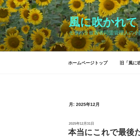
コ
ン
テ
風に吹かれて～Bl
ン
モラハラ被害者同盟管理人の小
ツ
へ
ス
キ
ホームページトップ
旧「風に
ッ
プ
月:
2025年12月
投
2025年12月31日
稿
本当にこれで最後
日: