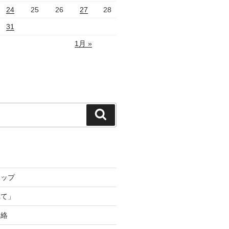
24
25
26
27
28
31
1月 »
検
索
トップ
れて」
連絡