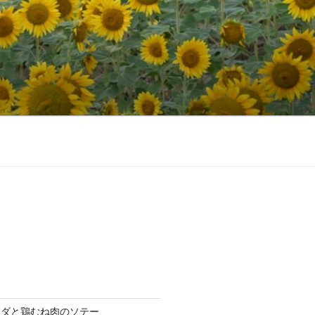
ラダと鶏むね肉のソテー