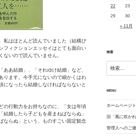
22
23
29
30
« 11月
、私はほとんど読んでいました（結構び
ンフィクションエッセイはとても面白い
検索
くないので読んでいません。
検
「ああ結婚」、「それゆけ結婚」など、
索:
あります。今手元にないので細かくはわ
頃になったら結婚しなければならないと
MENU
ホームページ
どの行動力をお持ちなのに、「女は年頃
「結婚したら子どもを産まねばならぬ」
旧「風に吹か
ばならぬ」という、ものすごい固定観念
管理人へのご