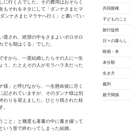
しに行く人でした。その費用はおそらく
共同親権
女もそれをネタにして「ダンナさまヒマ
 ダンナさまヒマラヤへ行く」と書いてい
子どものこと
旅行徒然
い渡され、絶望の中をさまよいボロボロ
日々の暮らし
れでも朝はくる」でした。
映画・本
ですから、一度結婚したらその人に一生
未分類
ょう。たとえその人がモラハラ夫だった
生き方
裁判
ナ様」と呼びながら、一生懸命彼に尽く
に記されていますが、そのダンナ様は別
親子関係
終わりを迎えました。ひとり残された桂
す。
うこと」と幾度も著書の中に書き綴って
という形で終わってしまった結婚。