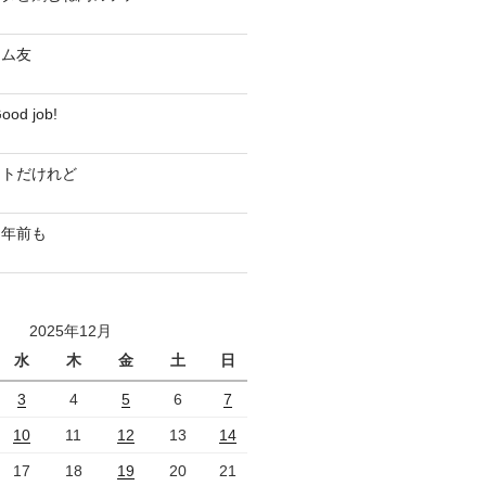
ジム友
d job!
ストだけれど
０年前も
2025年12月
水
木
金
土
日
3
4
5
6
7
10
11
12
13
14
17
18
19
20
21