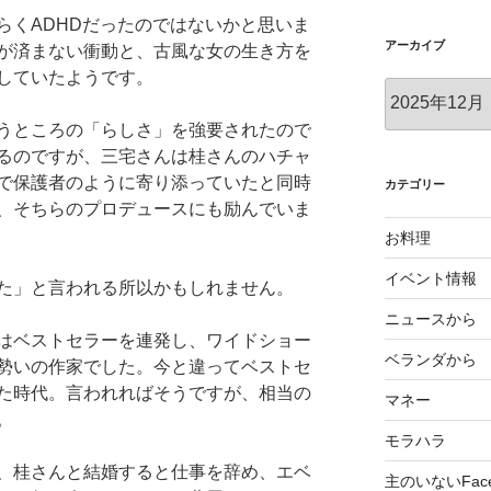
らくADHDだったのではないかと思いま
アーカイブ
が済まない衝動と、古風な女の生き方を
していたようです。
ア
ー
うところの「らしさ」を強要されたので
カ
るのですが、三宅さんは桂さんのハチャ
イ
で保護者のように寄り添っていたと同時
ブ
カテゴリー
、そちらのプロデュースにも励んでいま
お料理
イベント情報
た」と言われる所以かもしれません。
ニュースから
はベストセラーを連発し、ワイドショー
ベランダから
勢いの作家でした。今と違ってベストセ
た時代。言われればそうですが、相当の
マネー
。
モラハラ
、桂さんと結婚すると仕事を辞め、エベ
主のいないFace