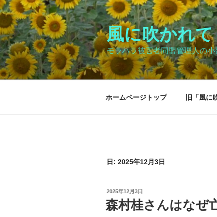
コ
ン
テ
風に吹かれて～Bl
ン
モラハラ被害者同盟管理人の小
ツ
へ
ス
キ
ホームページトップ
旧「風に
ッ
プ
日:
2025年12月3日
投
2025年12月3日
稿
森村桂さんはなぜ
日: