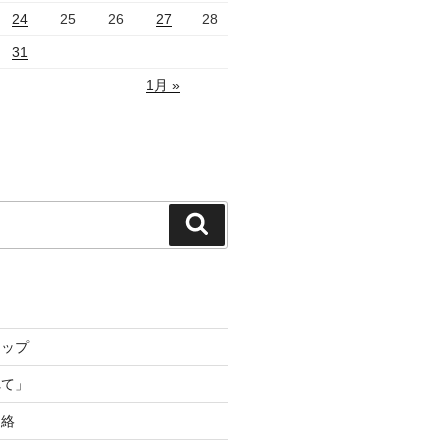
24
25
26
27
28
31
1月 »
検
索
トップ
れて」
連絡