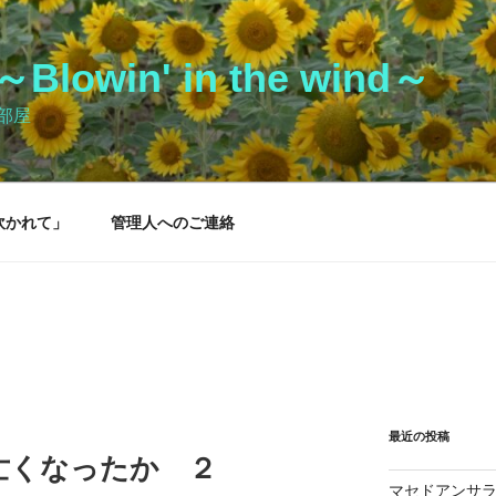
owin' in the wind～
部屋
吹かれて」
管理人へのご連絡
最近の投稿
亡くなったか ２
マセドアンサ