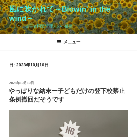
コ
風に吹かれて～Blowin' in the
ン
wind～
テ
ン
モラハラ被害者同盟管理人の小部屋
ツ
へ
メニュー
ス
キ
ッ
日:
2023年10月10日
プ
投
2023年10月10日
稿
やっぱりな結末ー子どもだけの登下校禁止
日:
条例撤回だそうです