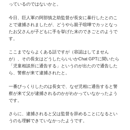
っているのではないかと。
今日、巨人軍の阿部慎之助監督が長女に暴行したとのこ
とで逮捕されましたが、どうやら親子喧嘩でカッとなっ
たお父さんが子どもに手を挙げた末のできごとのようで
す。
ここまでならよくある話ですが（容認はしてません
が）、その長女はどうしたらいいかChat GPTに聞いたら
「児童相談所に通告する」というのが出たので通告した
ら、警察が来て逮捕されたと。
一番びっくりしたのは長女で、なぜ児相に通告すると警
察が来て父が逮捕されるのかがわかっていなかったよう
です。
さらに、逮捕されると父は監督を辞めることになるとい
うのも理解できていなかったようです。