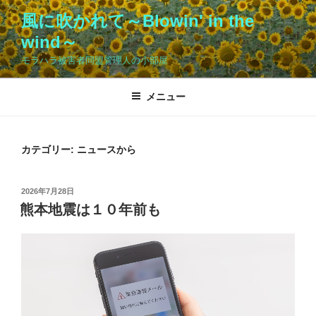
コ
風に吹かれて～Blowin' in the
ン
wind～
テ
ン
モラハラ被害者同盟管理人の小部屋
ツ
へ
メニュー
ス
キ
ッ
カテゴリー:
ニュースから
プ
投
2026年7月28日
稿
熊本地震は１０年前も
日: