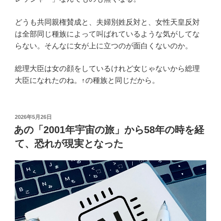
どうも共同親権賛成と、夫婦別姓反対と、女性天皇反対
は全部同じ種族によって叫ばれているような気がしてな
らない。そんなに女が上に立つのが面白くないのか。
総理大臣は女の顔をしているけれど女じゃないから総理
大臣になれたのね。↑の種族と同じだから。
投
2026年5月26日
稿
あの「2001年宇宙の旅」から58年の時を経
日:
て、恐れが現実となった