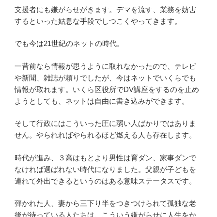
支援者にも嫌がらせがきます。デマを流す、業務を妨害
するといった姑息な手段でしつこくやってきます。
でも今は21世紀のネットの時代。
一昔前なら情報が思うように取れなかったので、テレビ
や新聞、雑誌が頼りでしたが、今はネットでいくらでも
情報が取れます。いくら区役所でDV講座をするのを止め
ようとしても、ネットは自由に書き込みができます。
そして行政にはこういった圧に弱い人ばかりではありま
せん。やられればやられるほど燃える人も存在します。
時代が進み、３高はもとより男性は育ダン、家事ダンで
なければ選ばれない時代になりました。父親が子どもを
連れて外出できるというのはある意味ステータスです。
弾かれた人、妻から三下り半をつきつけられて孤独な老
後が待っている人たちは、こういう嫌がらせに人生をか