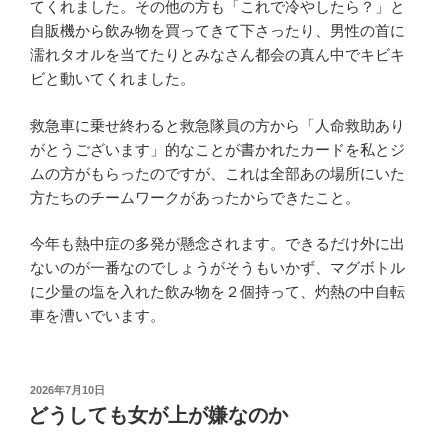
てくれました。その他の方も「これで冷やしたら？」と
自販機から飲み物を買ってきて下さったり、男性の首に
濡れタオルを当てたりとみなさん都会の真ん中でキビキ
ビと動いてくれました。
救急車に乗せ終わると救急隊員の方から「人命救助あり
がとうございます」的なことが書かれたカードを私とジ
ムの方がもらったのですが、これは全部あの場所にいた
方たちのチームワークがあったからできたこと。
今年も熱中症の多発が懸念されます。できるだけ外に出
ないのが一番なのでしょうがそうもいかず、マグボトル
に少量の塩を入れた飲み物を２個持って、灼熱の中自転
車を漕いでいます。
投
2026年7月10日
稿
どうしても女が上が嫌なのか
日: