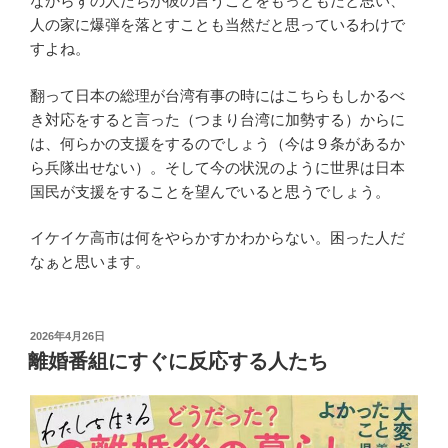
なからずの人たちが彼の言うことをもっともだと思い、
人の家に爆弾を落とすことも当然だと思っているわけで
すよね。
翻って日本の総理が台湾有事の時にはこちらもしかるべ
き対応をすると言った（つまり台湾に加勢する）からに
は、何らかの支援をするのでしょう（今は９条があるか
ら兵隊出せない）。そして今の状況のように世界は日本
国民が支援をすることを望んでいると思うでしょう。
イケイケ高市は何をやらかすかわからない。困った人だ
なぁと思います。
投
2026年4月26日
稿
離婚番組にすぐに反応する人たち
日: