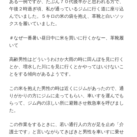
ある一例ですが、たぶん７０代後半かと思われる方で、
午後２時過ぎ頃、私が通っているジムに行く道に座り込
んでいました。５キロの米の袋を抱え、革靴と白いソッ
クスを履いていました。
＃なぜ一番暑い昼日中に米を買いに行くかなー、革靴履
いて
高齢男性はどういうわけか大雨の時に田んぼを見に行く
とか、増水した川にを見に行くとかやってはいけないこ
とをする傾向があるようです。
この米を抱えた男性の時は近くにジムがあったので、通
りがかりの方にジムに走ってもらい、車いすを運んでも
らって、ジム内の涼しい所に避難させ救急車を呼びまし
た。
この作業をするときに、若い通行人の方が足を止め「介
護士です」と言いながらてきぱきと男性を車いすに乗せ