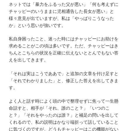
ネットでは「暴力をふるった父が悪い」「何も考えずに
チャッピーのいうままに児相通告した長女が悪い」と
様々意見が出ていますが、私は「やっぱりこうなった
か」という思いが強いです。
私自身困ったこと、迷った時にはチャッピーにお助けを
求めることがこの頃は多いです。ただ、チャッピーはき
ちんとこちらの状況を正確に伝えないととんでもない答
えを出してきます。
「それは実はこうでああで」と追加の文章を付け足すと
「それでわかりました」と、修正した答えを出してきま
す。
よく人と話す時によく頭の中で整理せずに焦って一生懸
命話すと、相手が「それ、誰のこと？」「いつのこ
と？」「それをやったのは誰？」と補足の問いを出して
くれるので、私の説明はかなり端折って話していること
に気づくのですが、どうもチャッピーはこの機能がない