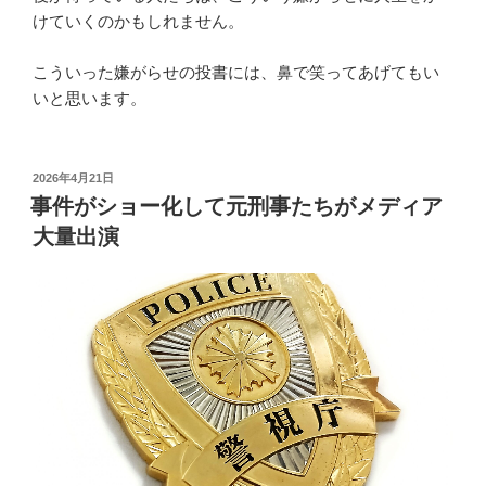
けていくのかもしれません。
こういった嫌がらせの投書には、鼻で笑ってあげてもい
いと思います。
投
2026年4月21日
稿
事件がショー化して元刑事たちがメディア
日:
大量出演