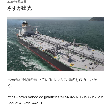
投
2026年5月11日
稿
さすが出光
日:
出光丸が封鎖の続いているホルムズ海峡を通過したそ
う。
https://news.yahoo.co.jp/articles/a1a434b97060a360c75f9e
3cd6c9452afe344c31