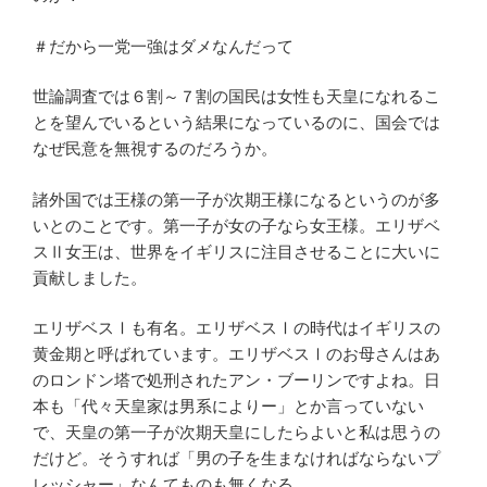
＃だから一党一強はダメなんだって
世論調査では６割～７割の国民は女性も天皇になれるこ
とを望んでいるという結果になっているのに、国会では
なぜ民意を無視するのだろうか。
諸外国では王様の第一子が次期王様になるというのが多
いとのことです。第一子が女の子なら女王様。エリザベ
スⅡ女王は、世界をイギリスに注目させることに大いに
貢献しました。
エリザベスⅠも有名。エリザベスⅠの時代はイギリスの
黄金期と呼ばれています。エリザベスⅠのお母さんはあ
のロンドン塔で処刑されたアン・ブーリンですよね。日
本も「代々天皇家は男系によりー」とか言っていない
で、天皇の第一子が次期天皇にしたらよいと私は思うの
だけど。そうすれば「男の子を生まなければならないプ
レッシャー」なんてものも無くなる。