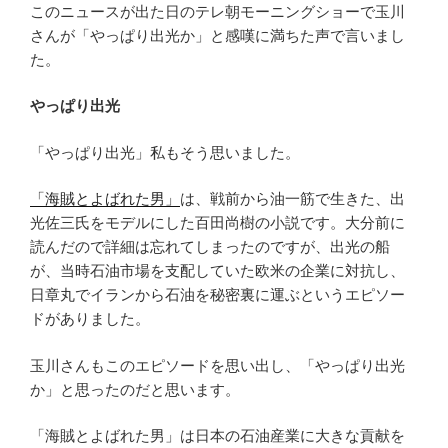
このニュースが出た日のテレ朝モーニングショーで玉川
さんが「やっぱり出光か」と感嘆に満ちた声で言いまし
た。
やっぱり出光
「やっぱり出光」私もそう思いました。
「海賊とよばれた男」
は、戦前から油一筋で生きた、出
光佐三氏をモデルにした百田尚樹の小説です。大分前に
読んだので詳細は忘れてしまったのですが、出光の船
が、当時石油市場を支配していた欧米の企業に対抗し、
日章丸でイランから石油を秘密裏に運ぶというエピソー
ドがありました。
玉川さんもこのエピソードを思い出し、「やっぱり出光
か」と思ったのだと思います。
「海賊とよばれた男」は日本の石油産業に大きな貢献を