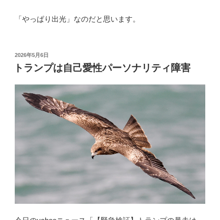
「やっぱり出光」なのだと思います。
投
2026年5月6日
稿
トランプは自己愛性パーソナリティ障害
日: