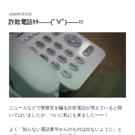
投
2026年5月21日
稿
詐欺電話ｷﾀ――(ﾟ∀ﾟ)――!!
日:
ニュースなどで警察官を騙る詐欺電話が増えていると聞
いてはいましたが、ついに私にも来ましたーー！
よく「知らない電話番号からのものは出ないように」と