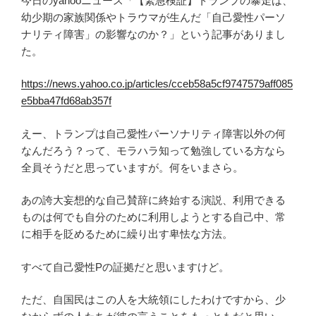
今日のyahooニュース「【緊急検証】トランプの暴走は、
幼少期の家族関係やトラウマが生んだ「自己愛性パーソ
ナリティ障害」の影響なのか？」という記事がありまし
た。
https://news.yahoo.co.jp/articles/cceb58a5cf9747579aff085
e5bba47fd68ab357f
えー、トランプは自己愛性パーソナリティ障害以外の何
なんだろう？って、モラハラ知って勉強している方なら
全員そうだと思っていますが。何をいまさら。
あの誇大妄想的な自己賛辞に終始する演説、利用できる
ものは何でも自分のために利用しようとする自己中、常
に相手を貶めるために繰り出す卑怯な方法。
すべて自己愛性Pの証拠だと思いますけど。
ただ、自国民はこの人を大統領にしたわけですから、少