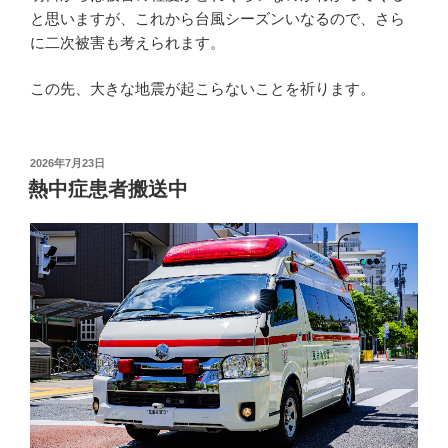
と思いますが、これから台風シーズンいなるので、さら
に二次被害も考えられます。
この先、大きな地震が起こらないことを祈ります。
投
2026年7月23日
稿
熱中症患者搬送中
日: