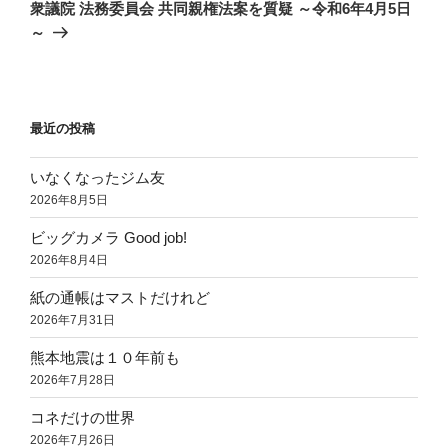
ゲ
の
衆議院 法務委員会 共同親権法案を質疑 ～令和6年4月5日
投
ー
～
稿
シ
ョ
ン
最近の投稿
いなくなったジム友
2026年8月5日
ビッグカメラ Good job!
2026年8月4日
紙の通帳はマストだけれど
2026年7月31日
熊本地震は１０年前も
2026年7月28日
コネだけの世界
2026年7月26日