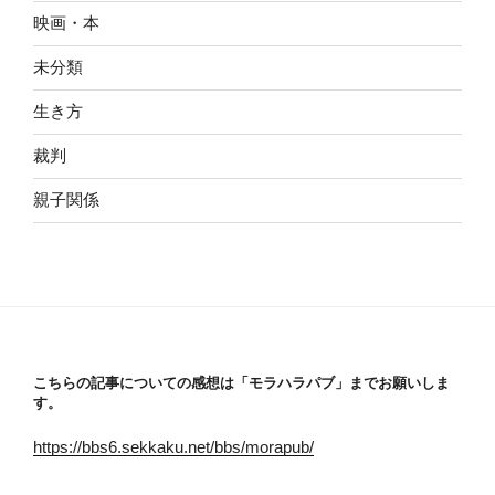
映画・本
未分類
生き方
裁判
親子関係
こちらの記事についての感想は「モラハラパブ」までお願いしま
す。
https://bbs6.sekkaku.net/bbs/morapub/