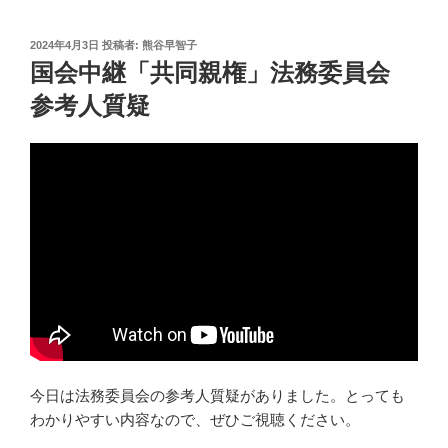
投
2024年4月3日
投稿者:
熊谷早智子
稿
国会中継「共同親権」法務委員会
日:
参考人質疑
今日は法務委員会の参考人質疑がありました。とっても
わかりやすい内容なので、ぜひご視聴ください。