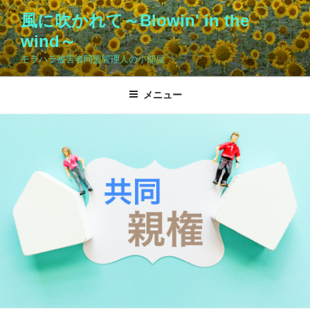
コ
風に吹かれて～Blowin' in the
ン
wind～
テ
ン
モラハラ被害者同盟管理人の小部屋
ツ
へ
メニュー
ス
キ
ッ
プ