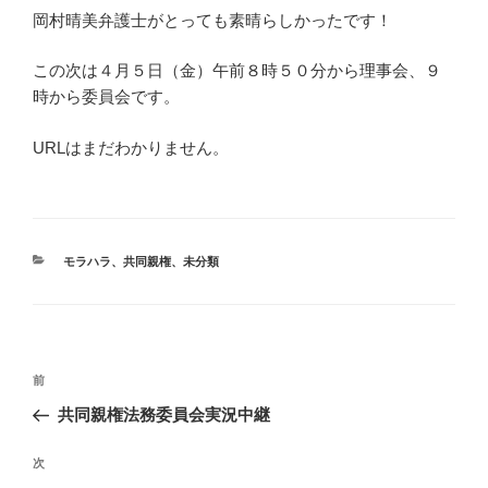
岡村晴美弁護士がとっても素晴らしかったです！
この次は４月５日（金）午前８時５０分から理事会、９
時から委員会です。
URLはまだわかりません。
カ
モラハラ
、
共同親権
、
未分類
テ
ゴ
リ
ー
投
前
前
稿
の
共同親権法務委員会実況中継
ナ
投
ビ
稿
次
次